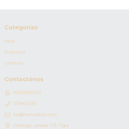
Categorías
Inicio
Productos
Contacto
Contactános
541131900036
1131900036
hw@hwmuebles.com
Crisologo Larralde 713- Tigre