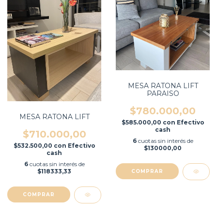
MESA RATONA LIFT
PARAISO
$780.000,00
MESA RATONA LIFT
$585.000,00
con
Efectivo
cash
$710.000,00
6
cuotas sin interés de
$532.500,00
con
Efectivo
$130000,00
cash
6
cuotas sin interés de
$118333,33
COMPRAR