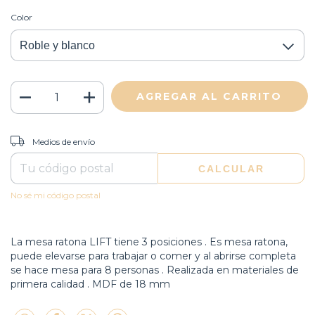
Color
CAMBIAR CP
Entregas para el CP:
Medios de envío
CALCULAR
No sé mi código postal
La mesa ratona LIFT tiene 3 posiciones . Es mesa ratona,
puede elevarse para trabajar o comer y al abrirse completa
se hace mesa para 8 personas . Realizada en materiales de
primera calidad . MDF de 18 mm