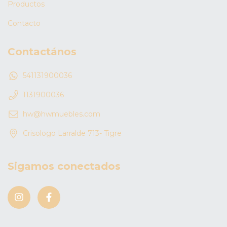
Productos
Contacto
Contactános
541131900036
1131900036
hw@hwmuebles.com
Crisologo Larralde 713- Tigre
Sigamos conectados